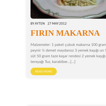
BY
AYTEN
27 MAY 2012
FIRIN MAKARNA
Malzemeler: 1 paket çubuk makarna 100 gra
peynir ½ demet maydanoz 3 yemek kaşığı un ½
süt 50 gram taze kaşar rendesi 2 yemek kaşığı
tereyağı Tuz, karabiber…[...]
READ MORE