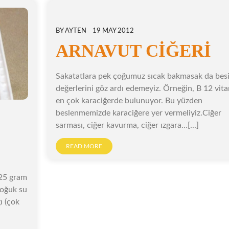
BY
AYTEN
19 MAY 2012
ARNAVUT CİĞERİ
Sakatatlara pek çoğumuz sıcak bakmasak da bes
değerlerini göz ardı edemeyiz. Örneğin, B 12 vita
en çok karaciğerde bulunuyor. Bu yüzden
beslenmemizde karaciğere yer vermeliyiz.Ciğer
sarması, ciğer kavurma, ciğer ızgara…[...]
READ MORE
125 gram
soğuk su
ı (çok