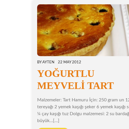
BY
AYTEN
22 MAY 2012
YOĞURTLU
MEYVELİ TART
Malzemeler: Tart Hamuru İçin: 250 gram un 
tereyağı 2 yemek kaşığı şeker 6 yemek kaşığı 
¼ çay kaşığı tuz Dolgu malzemesi: 2 su bardağ
büyük…[...]