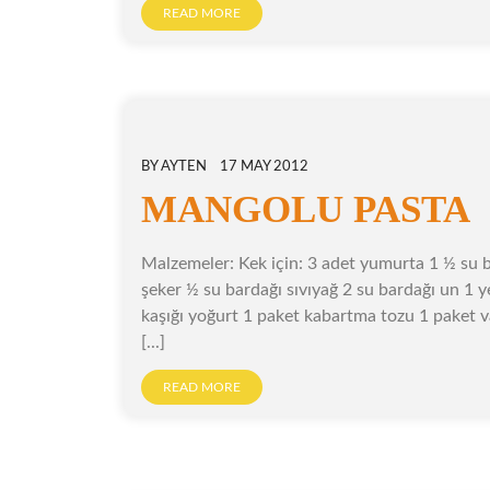
READ MORE
BY
AYTEN
17 MAY 2012
MANGOLU PASTA
Malzemeler: Kek için: 3 adet yumurta 1 ½ su 
şeker ½ su bardağı sıvıyağ 2 su bardağı un 1 
kaşığı yoğurt 1 paket kabartma tozu 1 paket 
[...]
READ MORE