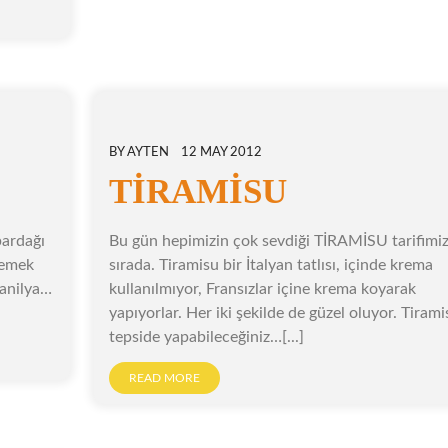
BY
AYTEN
12 MAY 2012
TİRAMİSU
bardağı
Bu gün hepimizin çok sevdiği TİRAMİSU tarifimiz
yemek
sırada. Tiramisu bir İtalyan tatlısı, içinde krema
vanilya…
kullanılmıyor, Fransızlar içine krema koyarak
yapıyorlar. Her iki şekilde de güzel oluyor. Tirami
tepside yapabileceğiniz…[...]
READ MORE