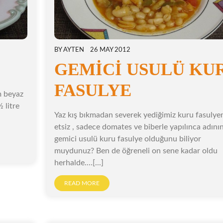
BY
AYTEN
26 MAY 2012
GEMİCİ USULÜ KU
FASULYE
m beyaz
 litre
Yaz kış bıkmadan severek yediğimiz kuru fasulye
etsiz , sadece domates ve biberle yapılınca adını
gemici usulü kuru fasulye olduğunu biliyor
muydunuz? Ben de öğreneli on sene kadar oldu
herhalde.…[...]
READ MORE