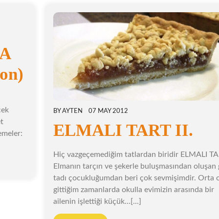
A
non)
cek
BY
AYTEN
07 MAY 2012
et
ELMALI TART II.
emeler:
Hiç vazgeçemediğim tatlardan biridir ELMALI TA
Elmanın tarçın ve şekerle buluşmasından oluşan 
tadı çocukluğumdan beri çok sevmişimdir. Orta 
gittiğim zamanlarda okulla evimizin arasında bir
ailenin işlettiği küçük…[...]