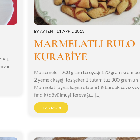
BY
AYTEN
11 APRIL 2013
MARMELATLI RULO
KURABİYE
n • 1
tuz •
Malzemeler: 200 gram tereyağı 170 gram krem pe
2 yemek kaşığı toz şeker 1 tutam tuz 300 gram un
Marmelat (ayva, kayısı olabilir) ½ bardak ceviz vey
fındık (dövülmüş) Tereyağı,…[...]
READ MORE