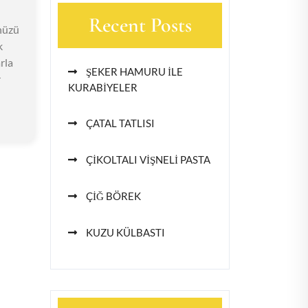
Recent Posts
nüzü
k
rla
ŞEKER HAMURU İLE
r
KURABİYELER
ÇATAL TATLISI
ÇİKOLTALI VİŞNELİ PASTA
ÇİĞ BÖREK
KUZU KÜLBASTI