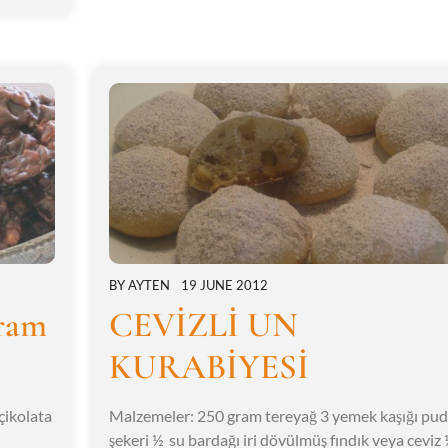
BY
AYTEN
19 JUNE 2012
ram
CEVİZLİ UN
KURABİYESİ
çikolata
Malzemeler: 250 gram tereyağ 3 yemek kaşığı pud
şekeri ½ su bardağı iri dövülmüş fındık veya ceviz 