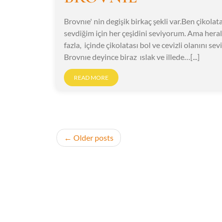
Brovnıe' nin degişik birkaç şekli var.Ben çikolat
sevdiğim için her çeşidini seviyorum. Ama hera
fazla, içinde çikolatası bol ve cevizli olanını se
Brovnıe deyince biraz ıslak ve illede…[...]
READ MORE
Posts
Older posts
navigation