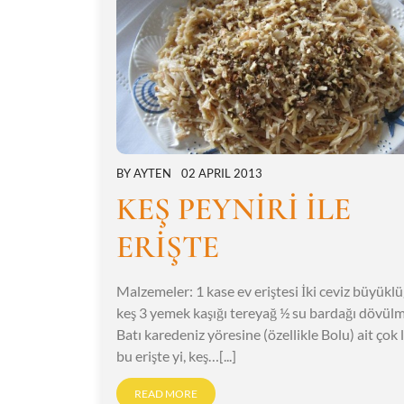
BY
AYTEN
02 APRIL 2013
KEŞ PEYNİRİ İLE
ERİŞTE
Malzemeler: 1 kase ev eriştesi İki ceviz büyük
keş 3 yemek kaşığı tereyağ ½ su bardağı dövülm
Batı karedeniz yöresine (özellikle Bolu) ait çok l
bu erişte yi, keş…[...]
READ MORE