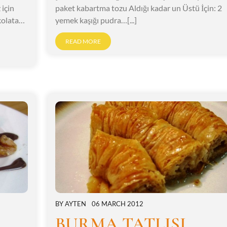
 için
paket kabartma tozu Aldığı kadar un Üstü İçin: 2
kolata…
yemek kaşığı pudra…[...]
READ MORE
BY
AYTEN
06 MARCH 2012
BURMA TATLISI