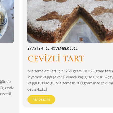
BY
AYTEN
12 NOVEMBER 2012
CEVİZLİ TART
Malzemeler: Tart İçin: 250 gram un 125 gram tere
2 yemek kaşığı şeker 6 yemek kaşığı soğuk su ¼ ça
lüğünde
kaşığı tuz Dolgu Malzemesi: 200 gram ince çekilmi
üş ceviz
ceviz 4…[...]
ezzetli
READ MORE