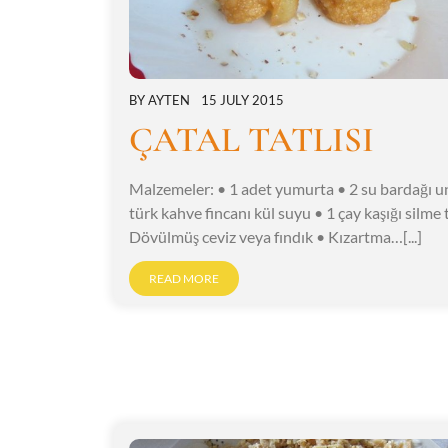
BY
AYTEN
15 JULY 2015
ÇATAL TATLISI
Malzemeler: • 1 adet yumurta • 2 su bardağı u
türk kahve fincanı kül suyu • 1 çay kaşığı silme 
Dövülmüş ceviz veya fındık • Kızartma…[...]
READ MORE