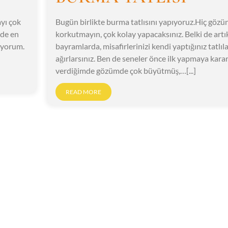
ayı çok
Bugün birlikte burma tatlısını yapıyoruz.Hiç gözü
lde en
korkutmayın, çok kolay yapacaksınız. Belki de artı
viyorum.
bayramlarda, misafirlerinizi kendi yaptığınız tatlıla
ağırlarsınız. Ben de seneler önce ilk yapmaya kara
verdiğimde gözümde çok büyütmüş,…[...]
READ MORE