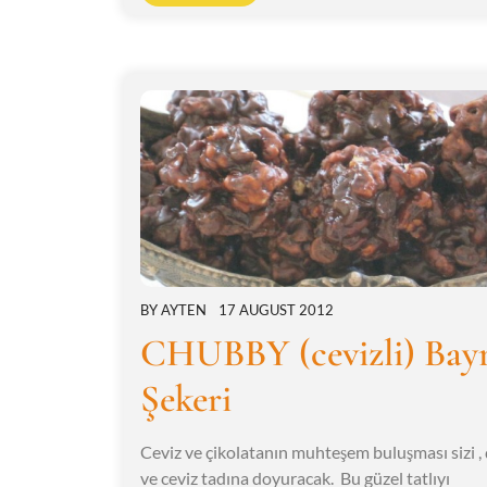
BY
AYTEN
17 AUGUST 2012
CHUBBY (cevizli) Bay
Şekeri
Ceviz ve çikolatanın muhteşem buluşması sizi , 
ve ceviz tadına doyuracak. Bu güzel tatlıyı