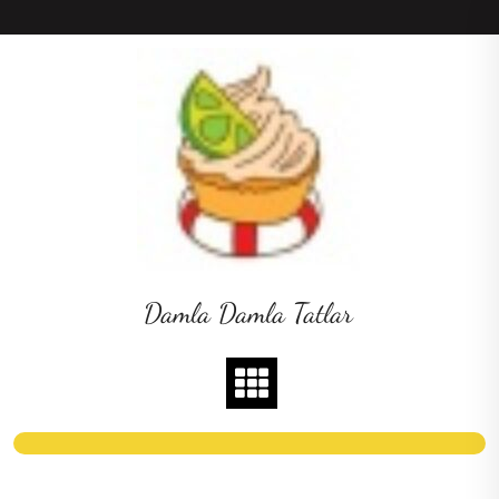
Skip
to
content
Damla Damla Tatlar