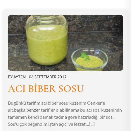
BY
AYTEN
06 SEPTEMBER 2012
ACI BİBER SOSU
Bugünkü tarifim acı biber sosu kuzenim Cenker'e
ait,başka benzer tarifler olabilir ama bu acı sos, kuzenimin
tamamen kendi damak tadına göre hazırladığı bir sos.
Sos'u çok beğendim,iştah açıcı ve lezzet…[...]