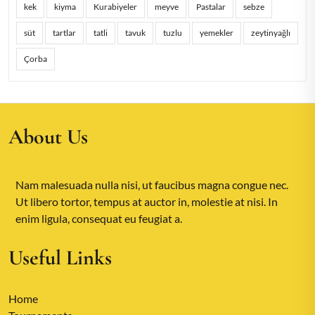
kek
kiyma
Kurabiyeler
meyve
Pastalar
sebze
süt
tartlar
tatli
tavuk
tuzlu
yemekler
zeytinyağlı
Çorba
About Us
Nam malesuada nulla nisi, ut faucibus magna congue nec.
Ut libero tortor, tempus at auctor in, molestie at nisi. In
enim ligula, consequat eu feugiat a.
Useful Links
Home