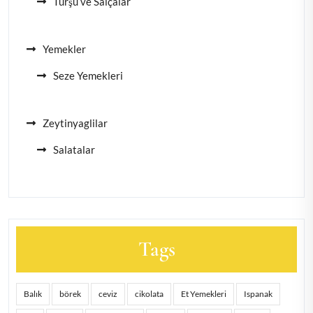
Turşu ve Salçalar
Yemekler
Seze Yemekleri
Zeytinyaglilar
Salatalar
Tags
Balık
börek
ceviz
cikolata
Et Yemekleri
Ispanak