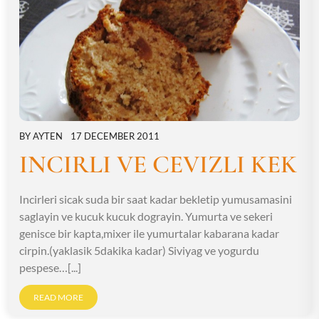
BY
AYTEN
17 DECEMBER 2011
INCIRLI VE CEVIZLI KEK
Incirleri sicak suda bir saat kadar bekletip yumusamasini
saglayin ve kucuk kucuk dograyin. Yumurta ve sekeri
genisce bir kapta,mixer ile yumurtalar kabarana kadar
cirpin.(yaklasik 5dakika kadar) Siviyag ve yogurdu
pespese…[...]
READ MORE