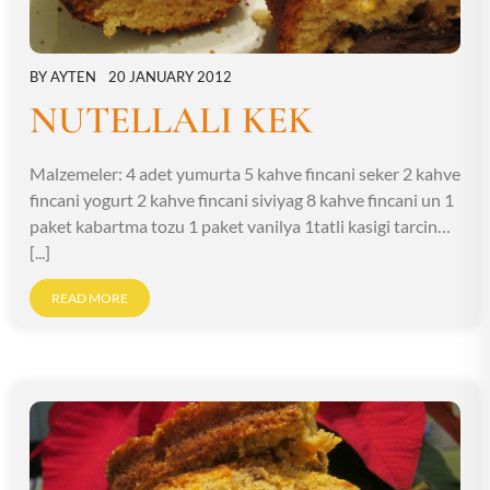
BY
AYTEN
20 JANUARY 2012
NUTELLALI KEK
Malzemeler: 4 adet yumurta 5 kahve fincani seker 2 kahve
fincani yogurt 2 kahve fincani siviyag 8 kahve fincani un 1
paket kabartma tozu 1 paket vanilya 1tatli kasigi tarcin…
[...]
READ MORE