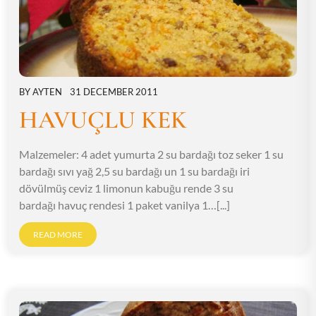
BY
AYTEN
31 DECEMBER 2011
HAVUÇLU KEK
Malzemeler: 4 adet yumurta 2 su bardağı toz seker 1 su
bardağı sıvı yağ 2,5 su bardağı un 1 su bardağı iri
dövülmüş ceviz 1 limonun kabuğu rende 3 su
bardağı havuç rendesi 1 paket vanilya 1…[...]
READ MORE