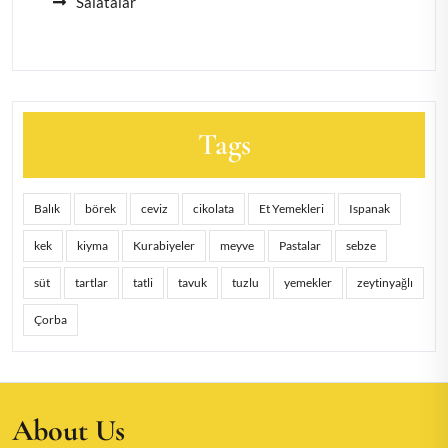
Salatalar
Tags
Balık
börek
ceviz
cikolata
Et Yemekleri
Ispanak
kek
kiyma
Kurabiyeler
meyve
Pastalar
sebze
süt
tartlar
tatli
tavuk
tuzlu
yemekler
zeytinyağlı
Çorba
About Us