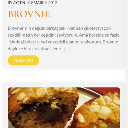
BY
AYTEN
09 MARCH 2012
BROVNIE
Brovnıe' nin degişik birkaç şekli var.Ben çikolatayı çok
sevdiğim için her çeşidini seviyorum. Ama heralde en fazla,
içinde çikolatası bol ve cevizli olanını seviyorum. Brovnıe
deyince biraz ıslak ve illede…[...]
READ MORE