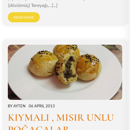
(dövülmüş) Tereyağı,…[...]
READ MORE
BY
AYTEN
06 APRIL 2013
KIYMALI , MISIR UNLU
POĞAÇALAR