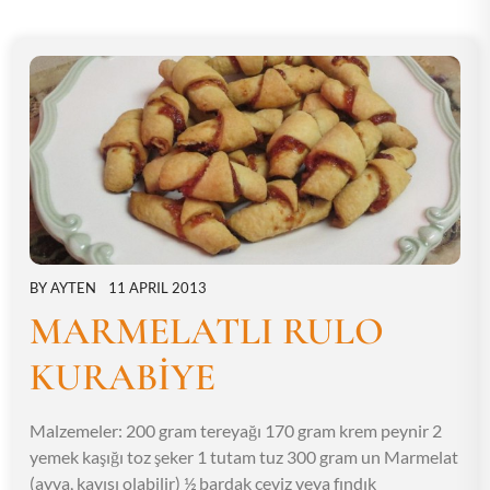
BY
AYTEN
11 APRIL 2013
MARMELATLI RULO
KURABİYE
Malzemeler: 200 gram tereyağı 170 gram krem peynir 2
yemek kaşığı toz şeker 1 tutam tuz 300 gram un Marmelat
(ayva, kayısı olabilir) ½ bardak ceviz veya fındık