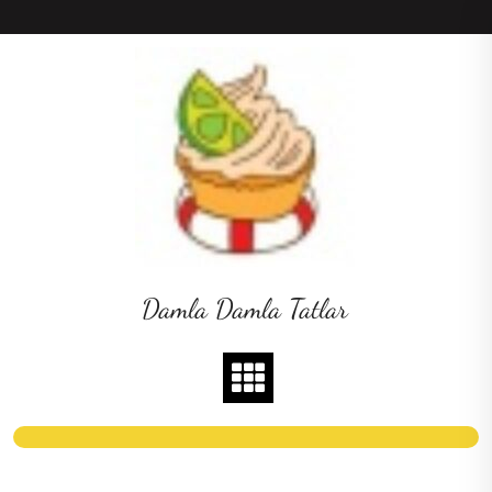
Skip
to
content
Damla Damla Tatlar