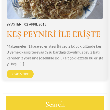
BY
AYTEN
02 APRIL 2013
KEŞ PEYNİRİ İLE ERİŞTE
Malzemeler: 1 kase ev eriştesi İki ceviz büyüklüğünde keş
3 yemek kaşığı tereyağ ½ su bardağı dövülmüş ceviz Batı
karedeniz yöresine (özellikle Bolu) ait çok lezzetli bu erişte
yi, keş…[...]
READ MORE
Search