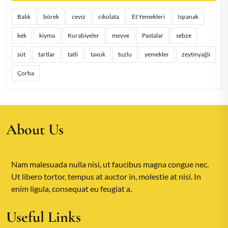
Balık
börek
ceviz
cikolata
Et Yemekleri
Ispanak
kek
kiyma
Kurabiyeler
meyve
Pastalar
sebze
süt
tartlar
tatli
tavuk
tuzlu
yemekler
zeytinyağlı
Çorba
About Us
Nam malesuada nulla nisi, ut faucibus magna congue nec.
Ut libero tortor, tempus at auctor in, molestie at nisi. In
enim ligula, consequat eu feugiat a.
Useful Links