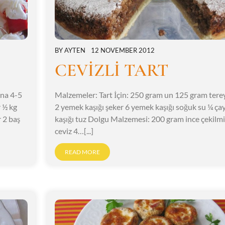
BY
AYTEN
12 NOVEMBER 2012
CEVİZLİ TART
ana 4-5
Malzemeler: Tart İçin: 250 gram un 125 gram tere
r ½ kg
2 yemek kaşığı şeker 6 yemek kaşığı soğuk su ¼ ça
 2 baş
kaşığı tuz Dolgu Malzemesi: 200 gram ince çekilmi
ceviz 4…[...]
READ MORE