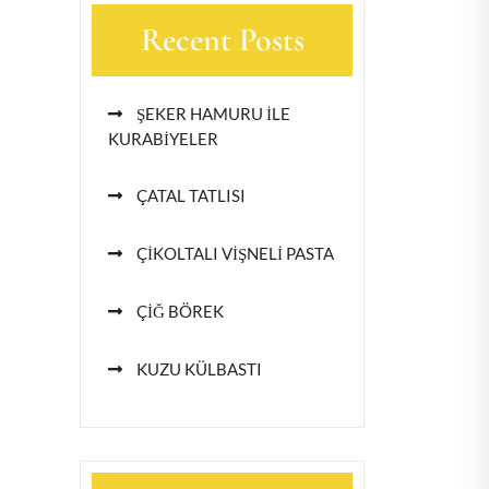
Recent Posts
ŞEKER HAMURU İLE
KURABİYELER
ÇATAL TATLISI
ÇİKOLTALI VİŞNELİ PASTA
ÇİĞ BÖREK
KUZU KÜLBASTI