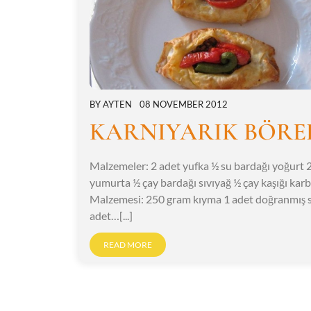
BY
AYTEN
08 NOVEMBER 2012
KARNIYARIK BÖRE
Malzemeler: 2 adet yufka ½ su bardağı yoğurt 
yumurta ½ çay bardağı sıvıyağ ½ çay kaşığı karb
Malzemesi: 250 gram kıyma 1 adet doğranmış 
adet…[...]
READ MORE