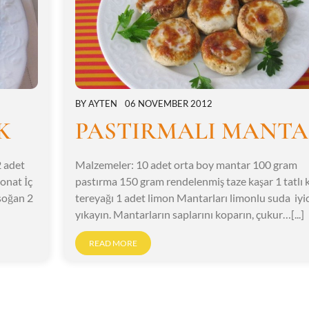
BY
AYTEN
06 NOVEMBER 2012
K
PASTIRMALI MANT
2 adet
Malzemeler: 10 adet orta boy mantar 100 gram
onat İç
pastırma 150 gram rendelenmiş taze kaşar 1 tatlı k
soğan 2
tereyağı 1 adet limon Mantarları limonlu suda iyi
yıkayın. Mantarların saplarını koparın, çukur…[...]
READ MORE