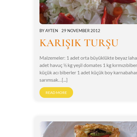
BY
AYTEN
29 NOVEMBER 2012
KARIŞIK TURŞU
Malzemeler: 1 adet orta büyüklükte beyaz lah
adet havuç ½ kg yeşil domates 1 kg kırmızıbibe
küçük acı biberler 1 adet küçük boy karnabahar
sarımsak…[...]
READ MORE