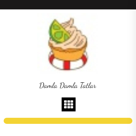
Skip
to
content
Damla Damla Tatlar