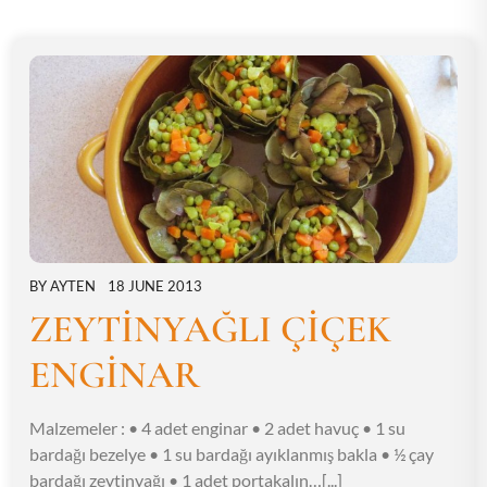
BY
AYTEN
18 JUNE 2013
ZEYTİNYAĞLI ÇİÇEK
ENGİNAR
Malzemeler : • 4 adet enginar • 2 adet havuç • 1 su
bardağı bezelye • 1 su bardağı ayıklanmış bakla • ½ çay
bardağı zeytinyağı • 1 adet portakalın…[...]