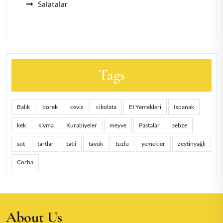
Salatalar
Tags
Balık
börek
ceviz
cikolata
Et Yemekleri
Ispanak
kek
kiyma
Kurabiyeler
meyve
Pastalar
sebze
süt
tartlar
tatli
tavuk
tuzlu
yemekler
zeytinyağlı
Çorba
About Us