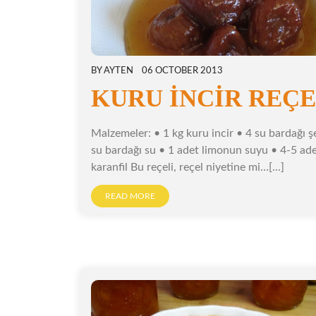
BY
AYTEN
06 OCTOBER 2013
KURU İNCİR REÇE
Malzemeler: • 1 kg kuru incir • 4 su bardağı ş
su bardağı su • 1 adet limonun suyu • 4-5 ad
karanfil Bu reçeli, reçel niyetine mi…[...]
READ MORE