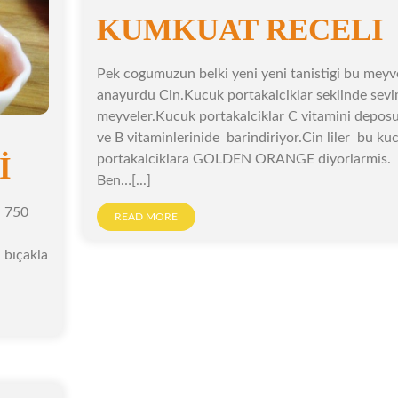
KUMKUAT RECELI
Pek cogumuzun belki yeni yeni tanistigi bu meyv
anayurdu Cin.Kucuk portakalciklar seklinde sevi
meyveler.Kucuk portakalciklar C vitamini depos
ve B vitaminlerinide barindiriyor.Cin liler bu ku
İ
portakalciklara GOLDEN ORANGE diyorlarmis.
Ben…[...]
l 750
READ MORE
 bıçakla