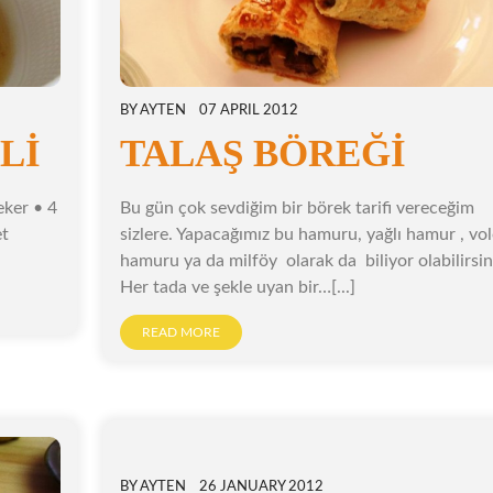
BY
AYTEN
07 APRIL 2012
Lİ
TALAŞ BÖREĞİ
eker • 4
Bu gün çok sevdiğim bir börek tarifi vereceğim
et
sizlere. Yapacağımız bu hamuru, yağlı hamur , vo
hamuru ya da milföy olarak da biliyor olabilirsin
Her tada ve şekle uyan bir…[...]
READ MORE
BY
AYTEN
26 JANUARY 2012