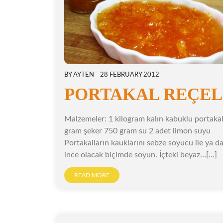
BY
AYTEN
28 FEBRUARY 2012
PORTAKAL REÇEL
Malzemeler: 1 kilogram kalın kabuklu portaka
gram şeker 750 gram su 2 adet limon suyu
Portakalların kauklarını sebze soyucu ile ya da
ince olacak biçimde soyun. İçteki beyaz…[...]
READ MORE