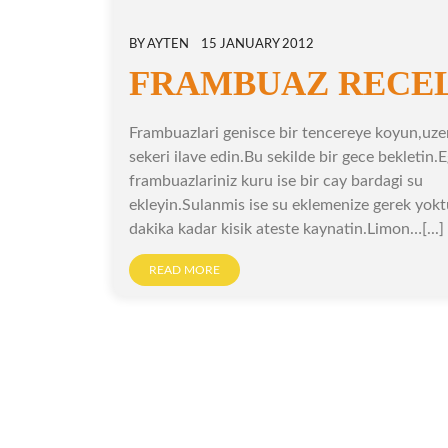
BY
AYTEN
15 JANUARY 2012
FRAMBUAZ RECE
Frambuazlari genisce bir tencereye koyun,uze
sekeri ilave edin.Bu sekilde bir gece bekletin.
frambuazlariniz kuru ise bir cay bardagi su
ekleyin.Sulanmis ise su eklemenize gerek yokt
dakika kadar kisik ateste kaynatin.Limon…[...]
READ MORE