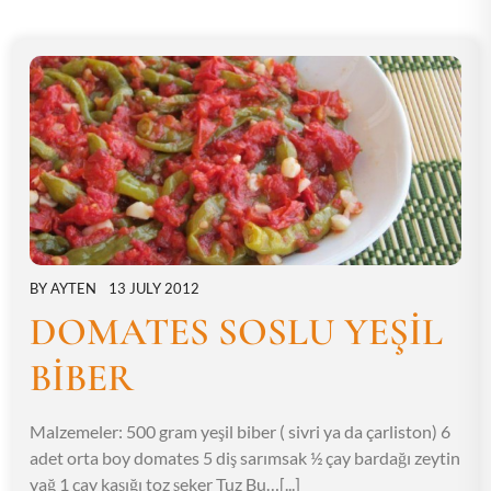
BY
AYTEN
13 JULY 2012
DOMATES SOSLU YEŞİL
BİBER
Malzemeler: 500 gram yeşil biber ( sivri ya da çarliston) 6
adet orta boy domates 5 diş sarımsak ½ çay bardağı zeytin
yağ 1 çay kaşığı toz şeker Tuz Bu…[...]