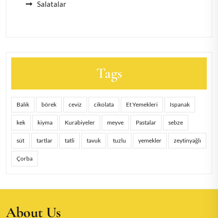
Salatalar
Tags
Balık
börek
ceviz
cikolata
Et Yemekleri
Ispanak
kek
kiyma
Kurabiyeler
meyve
Pastalar
sebze
süt
tartlar
tatli
tavuk
tuzlu
yemekler
zeytinyağlı
Çorba
About Us