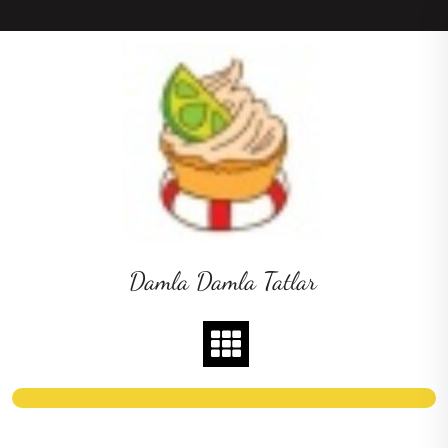
Skip
to
content
Damla Damla Tatlar