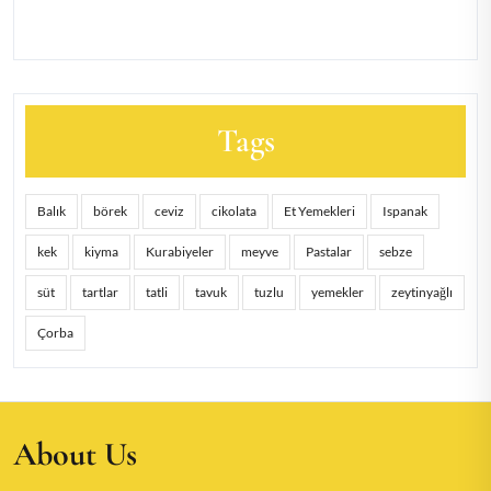
Tags
Balık
börek
ceviz
cikolata
Et Yemekleri
Ispanak
kek
kiyma
Kurabiyeler
meyve
Pastalar
sebze
süt
tartlar
tatli
tavuk
tuzlu
yemekler
zeytinyağlı
Çorba
About Us