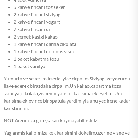
5 kahve fincani toz seker
2 kahve fincani siviyag
2 kahve fincani yogurt
7 kahve fincani un
2 yemek kasigi kakao
1 kahve fincani damla cikolata
1 kahve fincani donmus visne
1 paket kabatma tozu
1 paket vanilya
Yumurta ve sekeri mikserle iyice cirpalim.Siviyagi ve yogurdu
ilave ederek birazdaha cirpalim.Un kakao,kabartma tozu
,vanilya ,cikolata,visnenin yarisini karisima ekleyelim .Unu
karisima ekleyince bir spatula yardimiyla unu yedirene kadar
karistiralim.
NOT:Arzunuza gore,kakao koymayabilirsiniz.
Yaglanmis kalibimiza kek karisimini dokelim,uzerine visne ve