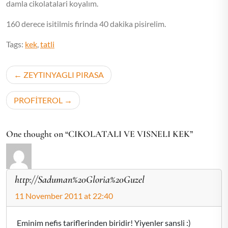
damla cikolatalari koyalım.
160 derece isitilmis firinda 40 dakika pisirelim.
Tags:
kek
,
tatli
Post
ZEYTINYAGLI PIRASA
navigation
PROFİTEROL
One thought on “CIKOLATALI VE VISNELI KEK”
http://Saduman%20Gloria%20Guzel
11 November 2011 at 22:40
Eminim nefis tariflerinden biridir! Yiyenler sansli :)