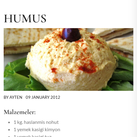
HUMUS
BY
AYTEN
09 JANUARY 2012
Malzemeler:
1 kg. haslanmis nohut
1 yemek kasigi kimyon
1 yemek kasigi tuz