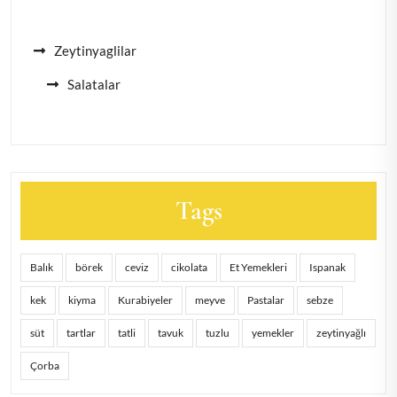
Zeytinyaglilar
Salatalar
Tags
Balık
börek
ceviz
cikolata
Et Yemekleri
Ispanak
kek
kiyma
Kurabiyeler
meyve
Pastalar
sebze
süt
tartlar
tatli
tavuk
tuzlu
yemekler
zeytinyağlı
Çorba