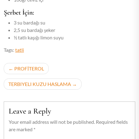
Şerbet İçin:
3 su bardağı su
2,5 su bardağı şeker
½ tatlı kaşığı limon suyu
Tags:
tatli
Post
PROFİTEROL
navigation
TERBIYELI KUZU HASLAMA
Leave a Reply
Your email address will not be published.
Required fields
are marked
*