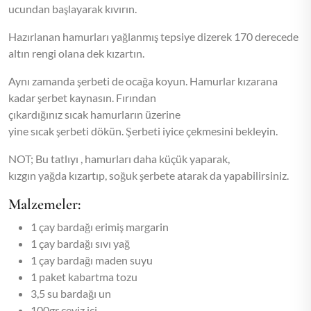
ucundan başlayarak kıvırın.
Hazırlanan hamurları yağlanmış tepsiye dizerek 170 derecede
altın rengi olana dek kızartın.
Aynı zamanda şerbeti de ocağa koyun. Hamurlar kızarana
kadar şerbet kaynasın. Fırından
çıkardığınız sıcak hamurların üzerine
yine sıcak şerbeti dökün. Şerbeti iyice çekmesini bekleyin.
NOT; Bu tatlıyı , hamurları daha küçük yaparak,
kızgın yağda kızartıp, soğuk şerbete atarak da yapabilirsiniz.
Malzemeler:
1 çay bardağı erimiş margarin
1 çay bardağı sıvı yağ
1 çay bardağı maden suyu
1 paket kabartma tozu
3,5 su bardağı un
100gr ceviz içi