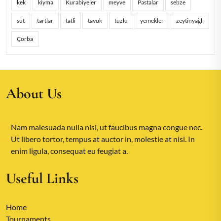
kek
kiyma
Kurabiyeler
meyve
Pastalar
sebze
süt
tartlar
tatli
tavuk
tuzlu
yemekler
zeytinyağlı
Çorba
About Us
Nam malesuada nulla nisi, ut faucibus magna congue nec.
Ut libero tortor, tempus at auctor in, molestie at nisi. In
enim ligula, consequat eu feugiat a.
Useful Links
Home
Tournaments