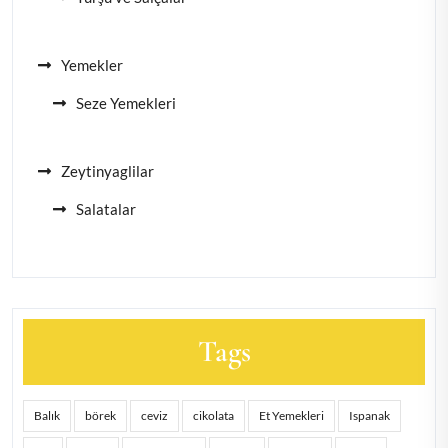
Yemekler
Seze Yemekleri
Zeytinyaglilar
Salatalar
Tags
Balık
börek
ceviz
cikolata
Et Yemekleri
Ispanak