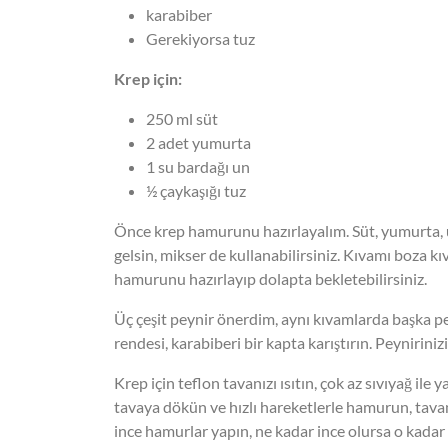
karabiber
Gerekiyorsa tuz
Krep için:
250 ml süt
2 adet yumurta
1 su bardağı un
½ çaykaşığı tuz
Önce krep hamurunu hazırlayalım. Süt, yumurta, u
gelsin, mikser de kullanabilirsiniz. Kıvamı boza k
hamurunu hazırlayıp dolapta bekletebilirsiniz.
Üç çeşit peynir önerdim, aynı kıvamlarda başka pe
rendesi, karabiberi bir kapta karıştırın. Peynirini
Krep için teflon tavanızı ısıtın, çok az sıvıyağ ile
tavaya dökün ve hızlı hareketlerle hamurun, tava
ince hamurlar yapın, ne kadar ince olursa o kadar 