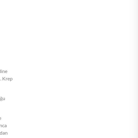
line
n. Krep
uğu
e
unca
adan