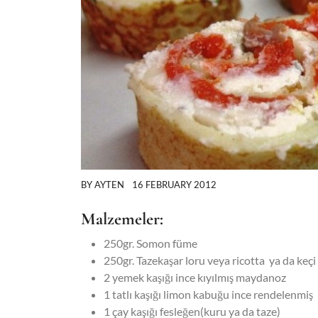
BY
AYTEN
16 FEBRUARY 2012
Malzemeler:
250gr. Somon füme
250gr. Tazekaşar loru veya ricotta ya da keçi
2 yemek kaşığı ince kıyılmış maydanoz
1 tatlı kaşığı limon kabuğu ince rendelenmiş
1 çay kaşığı fesleğen(kuru ya da taze)