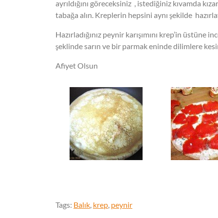
ayrıldığını göreceksiniz , istediğiniz kıvamda kıza
tabağa alın. Kreplerin hepsini aynı şekilde hazırla
Hazırladığınız peynir karışımını krep’in üstüne in
şeklinde sarın ve bir parmak eninde dilimlere kesi
Afiyet Olsun
Tags:
Balık
,
krep
,
peynir