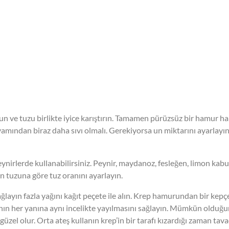
n ve tuzu birlikte iyice karıştırın. Tamamen pürüzsüz bir hamur ha
ıvamından biraz daha sıvı olmalı. Gerekiyorsa un miktarını ayarlayı
ynirlerde kullanabilirsiniz. Peynir, maydanoz, fesleğen, limon kab
zin tuzuna göre tuz oranını ayarlayın.
 yağlayın fazla yağını kağıt peçete ile alın. Krep hamurundan bir kepç
nın her yanına aynı incelikte yayılmasını sağlayın. Mümkün olduğ
güzel olur. Orta ateş kullanın krep’in bir tarafı kızardığı zaman tav