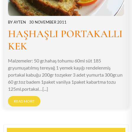
BY
AYTEN
30 NOVEMBER 2011
HAŞHAŞLI PORTAKALLI
KEK
Malzemeler: 50 gr.hahaş tohumu 60ml süt 185
gr.yumuşatılmış tereyağ 1 yemek kaşığı rendelenmiş
portakal kabuğu 200gr tozşeker 3 adet yumurta 300gr.un
60 gr.toz badem 1paket vanilya 1paket kabartma tozu
125ml.portakal…[...]
READ MORE