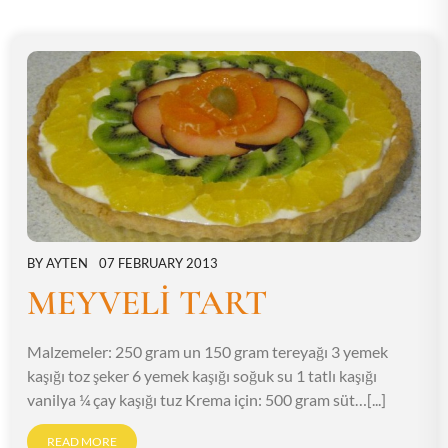
BY
AYTEN
07 FEBRUARY 2013
MEYVELİ TART
Malzemeler: 250 gram un 150 gram tereyağı 3 yemek
kaşığı toz şeker 6 yemek kaşığı soğuk su 1 tatlı kaşığı
vanilya ¼ çay kaşığı tuz Krema için: 500 gram süt…[...]
READ MORE