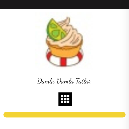
Skip
to
content
Damla Damla Tatlar