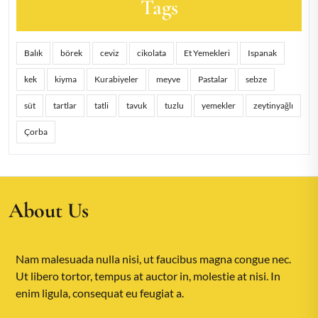
Tags
Balık
börek
ceviz
cikolata
Et Yemekleri
Ispanak
kek
kiyma
Kurabiyeler
meyve
Pastalar
sebze
süt
tartlar
tatli
tavuk
tuzlu
yemekler
zeytinyağlı
Çorba
About Us
Nam malesuada nulla nisi, ut faucibus magna congue nec.
Ut libero tortor, tempus at auctor in, molestie at nisi. In
enim ligula, consequat eu feugiat a.