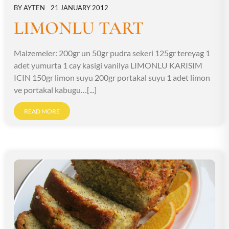
BY
AYTEN
21 JANUARY 2012
LIMONLU TART
Malzemeler: 200gr un 50gr pudra sekeri 125gr tereyag 1
adet yumurta 1 cay kasigi vanilya LIMONLU KARISIM
ICIN 150gr limon suyu 200gr portakal suyu 1 adet limon
ve portakal kabugu…[...]
READ MORE