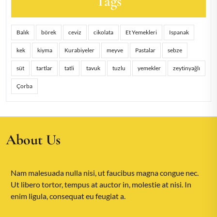
Tags
Balık
börek
ceviz
cikolata
Et Yemekleri
Ispanak
kek
kiyma
Kurabiyeler
meyve
Pastalar
sebze
süt
tartlar
tatli
tavuk
tuzlu
yemekler
zeytinyağlı
Çorba
About Us
Nam malesuada nulla nisi, ut faucibus magna congue nec.
Ut libero tortor, tempus at auctor in, molestie at nisi. In
enim ligula, consequat eu feugiat a.