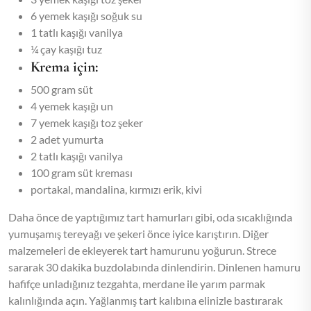
6 yemek kaşığı soğuk su
1 tatlı kaşığı vanilya
¼ çay kaşığı tuz
Krema için:
500 gram süt
4 yemek kaşığı un
7 yemek kaşığı toz şeker
2 adet yumurta
2 tatlı kaşığı vanilya
100 gram süt kreması
portakal, mandalina, kırmızı erik, kivi
Daha önce de yaptığımız tart hamurları gibi, oda sıcaklığında
yumuşamış tereyağı ve şekeri önce iyice karıştırın. Diğer
malzemeleri de ekleyerek tart hamurunu yoğurun. Strece
sararak 30 dakika buzdolabında dinlendirin. Dinlenen hamuru
hafifçe unladığınız tezgahta, merdane ile yarım parmak
kalınlığında açın. Yağlanmış tart kalıbına elinizle bastırarak