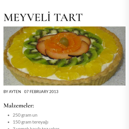
MEYVELİ TART
BY
AYTEN
07 FEBRUARY 2013
Malzemeler:
250 gram un
150 gram tereyağı
3 yemek kaşığı toz şeker