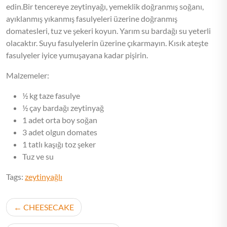
edin.Bir tencereye zeytinyağı, yemeklik doğranmış soğanı,
ayıklanmış yıkanmış fasulyeleri üzerine doğranmış
domatesleri, tuz ve şekeri koyun. Yarım su bardağı su yeterli
olacaktır. Suyu fasulyelerin üzerine çıkarmayın. Kısık ateşte
fasulyeler iyice yumuşayana kadar pişirin.
Malzemeler:
½ kg taze fasulye
½ çay bardağı zeytinyağ
1 adet orta boy soğan
3 adet olgun domates
1 tatlı kaşığı toz şeker
Tuz ve su
Tags:
zeytinyağlı
Post
CHEESECAKE
navigation