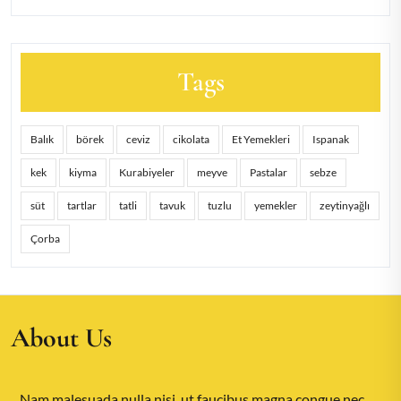
Tags
Balık
börek
ceviz
cikolata
Et Yemekleri
Ispanak
kek
kiyma
Kurabiyeler
meyve
Pastalar
sebze
süt
tartlar
tatli
tavuk
tuzlu
yemekler
zeytinyağlı
Çorba
About Us
Nam malesuada nulla nisi, ut faucibus magna congue nec.